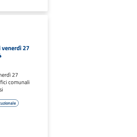
i venerdì 27
4
nerdì 27
fici comunali
si
tuzionale