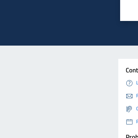
Cont
Prob