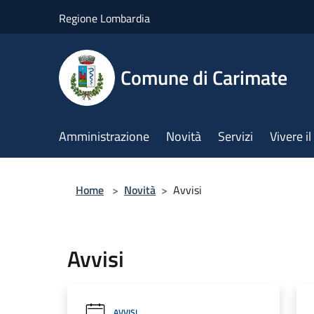
Salta al contenuto principale
Regione Lombardia
Comune di Carimate
Amministrazione
Novità
Servizi
Vivere 
Home
>
Novità
>
Avvisi
Avvisi
AVVISI