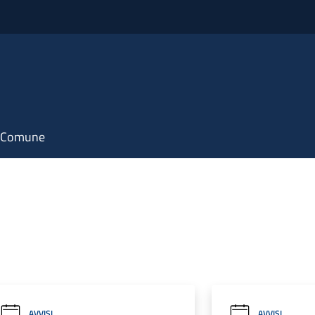
il Comune
AVVISI
AVVISI