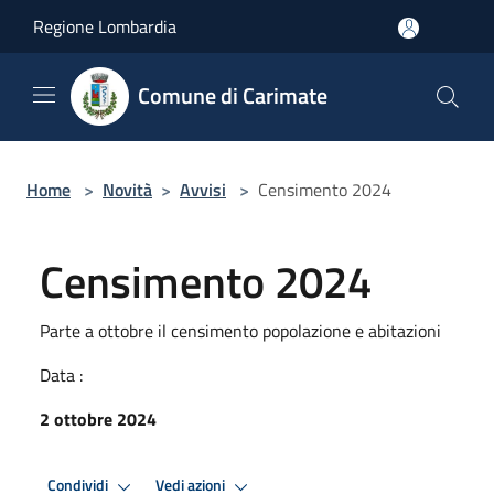
Salta al contenuto principale
Regione Lombardia
Comune di Carimate
Home
>
Novità
>
Avvisi
>
Censimento 2024
Censimento 2024
Parte a ottobre il censimento popolazione e abitazioni
Data :
2 ottobre 2024
Condividi
Vedi azioni