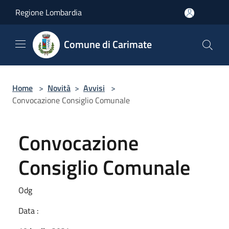
Salta al contenuto principale
Regione Lombardia
Comune di Carimate
Home
>
Novità
>
Avvisi
>
Convocazione Consiglio Comunale
Convocazione
Consiglio Comunale
Odg
Data :