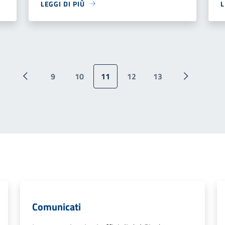
LEGGI DI PIÙ
L
9
10
11
12
13
Pagina precedente
Pagina suc
Comunicati