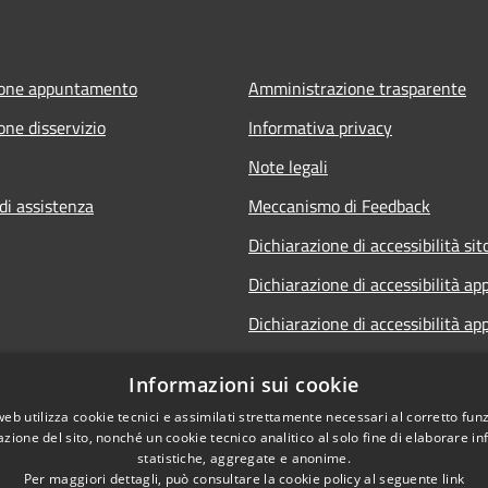
ione appuntamento
Amministrazione trasparente
one disservizio
Informativa privacy
Note legali
di assistenza
Meccanismo di Feedback
Dichiarazione di accessibilità sit
Dichiarazione di accessibilità ap
Dichiarazione di accessibilità ap
Dichiarazione di accessibilità Sp
Informazioni sui cookie
Telematico
web utilizza cookie tecnici e assimilati strettamente necessari al corretto fu
Whistleblowing
azione del sito, nonché un cookie tecnico analitico al solo fine di elaborare i
statistiche, aggregate e anonime.
Per maggiori dettagli, può consultare la cookie policy al seguente
link