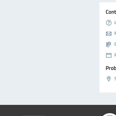
Cont
Prob