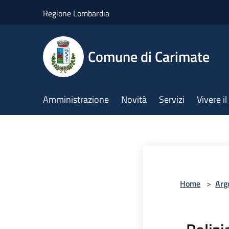
Salta al contenuto principale
Regione Lombardia
Comune di Carimate
Amministrazione
Novità
Servizi
Vivere 
Home
>
Arg