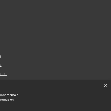
o
p
p Ios
ortello
×
nzionamento e
nformazioni