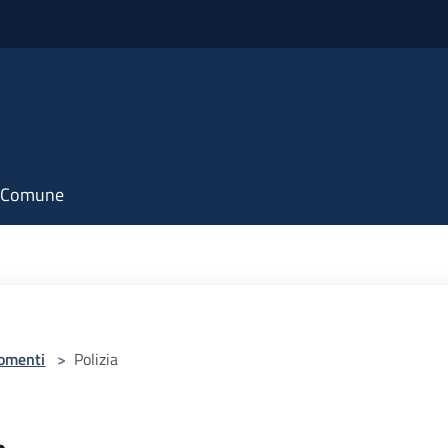
il Comune
omenti
>
Polizia