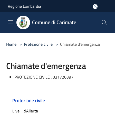
Salta al contenuto principale
Regione Lombardia
Comune di Carimate
Home
>
Protezione civile
>
Chiamate d'emergenza
Chiamate d'emergenza
PROTEZIONE CIVILE : 031720397
Protezione civile
Livelli d'Allerta