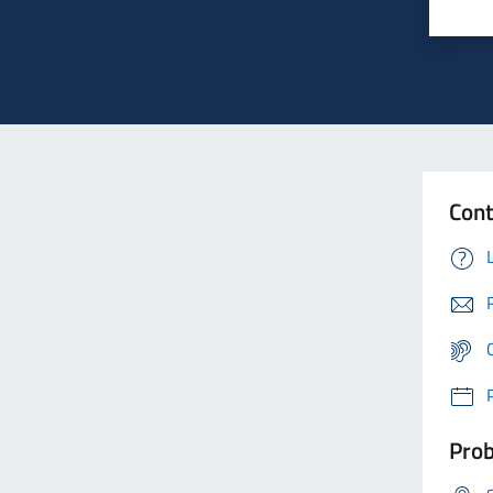
Cont
Prob