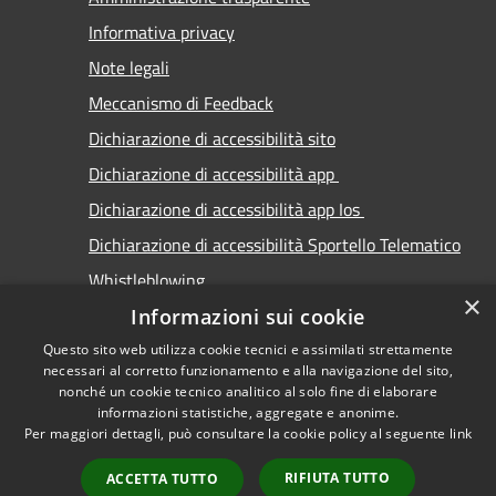
Informativa privacy
Note legali
Meccanismo di Feedback
Dichiarazione di accessibilità sito
Dichiarazione di accessibilità app
Dichiarazione di accessibilità app Ios
Dichiarazione di accessibilità Sportello Telematico
Whistleblowing
×
Informazioni sui cookie
Questo sito web utilizza cookie tecnici e assimilati strettamente
necessari al corretto funzionamento e alla navigazione del sito,
nonché un cookie tecnico analitico al solo fine di elaborare
informazioni statistiche, aggregate e anonime.
RSS
Copyright © 2026 • Comune di
Per maggiori dettagli, può consultare la cookie policy al seguente
link
Accessibilità
Carimate • Powered by
Privacy
Municipium
Accesso
•
RIFIUTA TUTTO
ACCETTA TUTTO