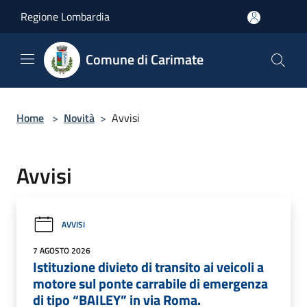
Salta al contenuto principale
Regione Lombardia
Comune di Carimate
Home
>
Novità
>
Avvisi
Avvisi
AVVISI
7 AGOSTO 2026
Istituzione divieto di transito ai veicoli a
motore sul ponte carrabile di emergenza
di tipo “BAILEY” in via Roma.