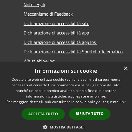
Note legali
Meccanismo di Feedback
Dichiarazione di accessibilità sito
Dichiarazione di accessibilità app
Dichiarazione di accessibilità app Ios
Dichiarazione di accessibilità Sportello Telematico
Whistleblowing
×
Informazioni sui cookie
Questo sito web utilizza cookie tecnici e assimilati strettamente
necessari al corretto funzionamento e alla navigazione del sito,
nonché un cookie tecnico analitico al solo fine di elaborare
informazioni statistiche, aggregate e anonime.
RSS
Copyright © 2026 • Comune di
Per maggiori dettagli, può consultare la cookie policy al seguente
link
Accessibilità
Carimate • Powered by
Privacy
Municipium
Accesso
•
RIFIUTA TUTTO
ACCETTA TUTTO
Cookie
redazione
Mappa del sito
MOSTRA DETTAGLI