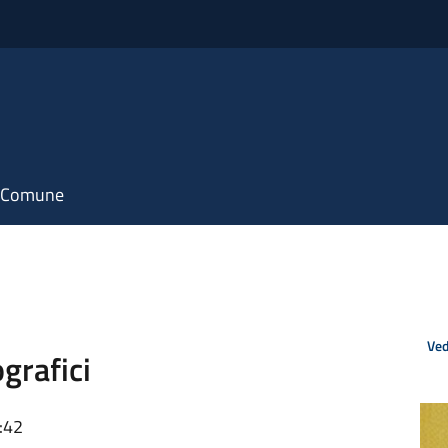
il Comune
Ved
grafici
:42