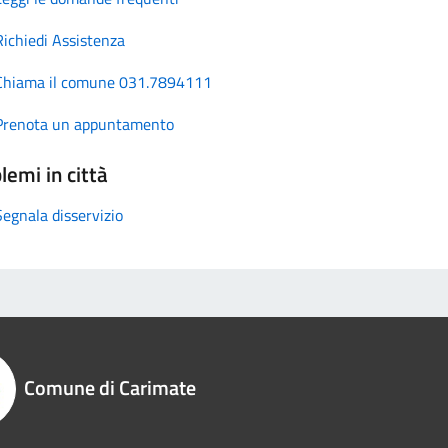
Richiedi Assistenza
Chiama il comune 031.7894111
Prenota un appuntamento
lemi in città
Segnala disservizio
Comune di Carimate