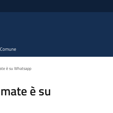
il Comune
mate è su Whatsapp
imate è su