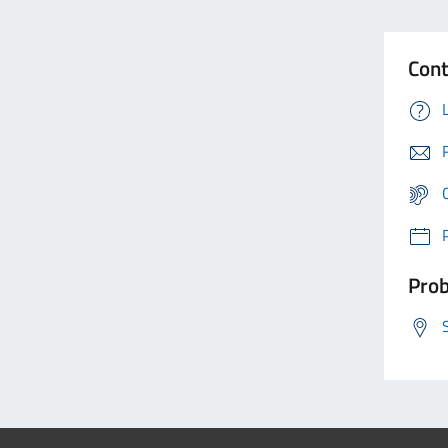
Cont
Prob