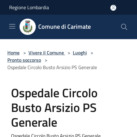
Salta al contenuto principale
Regione Lombardia
Comune di Carimate
Home
>
Vivere il Comune
>
Luoghi
>
Pronto soccorso
>
Ospedale Circolo Busto Arsizio PS Generale
Ospedale Circolo
Busto Arsizio PS
Generale
Ospedale Circolo Busto Arsizio PS Generale