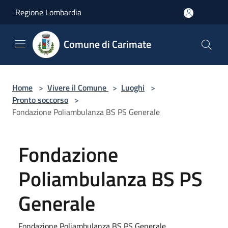
Salta al contenuto principale
Regione Lombardia
Comune di Carimate
Home
>
Vivere il Comune
>
Luoghi
>
Pronto soccorso
>
Fondazione Poliambulanza BS PS Generale
Fondazione
Poliambulanza BS PS
Generale
Fondazione Poliambulanza BS PS Generale