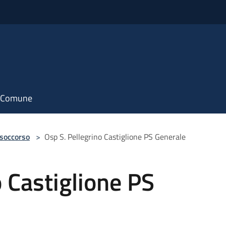
il Comune
 soccorso
>
Osp S. Pellegrino Castiglione PS Generale
o Castiglione PS