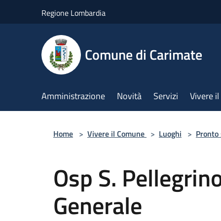
Salta al contenuto principale
Regione Lombardia
Comune di Carimate
Amministrazione
Novità
Servizi
Vivere 
Home
>
Vivere il Comune
>
Luoghi
>
Pronto
Osp S. Pellegrin
Generale