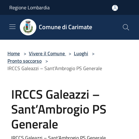
Salta al contenuto principale
Regione Lombardia
Comune di Carimate
Home
>
Vivere il Comune
>
Luoghi
>
Pronto soccorso
>
IRCCS Galeazzi – Sant’Ambrogio PS Generale
IRCCS Galeazzi –
Sant’Ambrogio PS
Generale
IRCCS Galeazzi – Sant’Ambrogio PS Generale