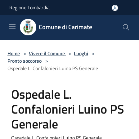
Salta al contenuto principale
Regione Lombardia
Comune di Carimate
Home
>
Vivere il Comune
>
Luoghi
>
Pronto soccorso
>
Ospedale L. Confalonieri Luino PS Generale
Ospedale L.
Confalonieri Luino PS
Generale
Ospedale L. Confalonieri Luino PS Generale