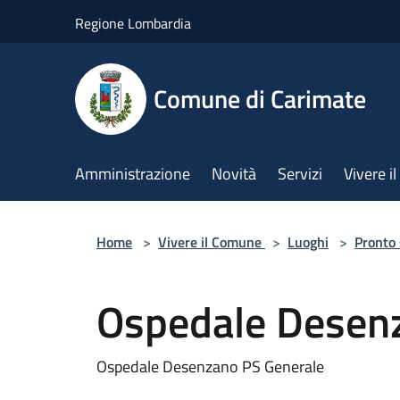
Salta al contenuto principale
Regione Lombardia
Comune di Carimate
Amministrazione
Novità
Servizi
Vivere 
Home
>
Vivere il Comune
>
Luoghi
>
Pronto
Ospedale Desen
Ospedale Desenzano PS Generale