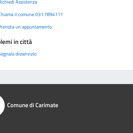
Richiedi Assistenza
Chiama il comune 031.7894111
Prenota un appuntamento
lemi in città
Segnala disservizio
Comune di Carimate