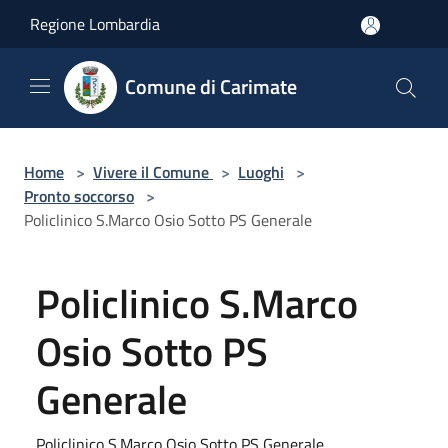
Salta al contenuto principale
Regione Lombardia
Comune di Carimate
Home
>
Vivere il Comune
>
Luoghi
>
Pronto soccorso
>
Policlinico S.Marco Osio Sotto PS Generale
Policlinico S.Marco
Osio Sotto PS
Generale
Policlinico S.Marco Osio Sotto PS Generale