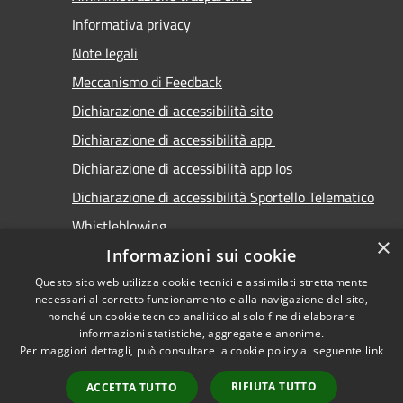
Informativa privacy
Note legali
Meccanismo di Feedback
Dichiarazione di accessibilità sito
Dichiarazione di accessibilità app
Dichiarazione di accessibilità app Ios
Dichiarazione di accessibilità Sportello Telematico
Whistleblowing
×
Informazioni sui cookie
Questo sito web utilizza cookie tecnici e assimilati strettamente
necessari al corretto funzionamento e alla navigazione del sito,
nonché un cookie tecnico analitico al solo fine di elaborare
informazioni statistiche, aggregate e anonime.
RSS
Copyright © 2026 • Comune di
Per maggiori dettagli, può consultare la cookie policy al seguente
link
Accessibilità
Carimate • Powered by
Privacy
Municipium
Accesso
•
RIFIUTA TUTTO
ACCETTA TUTTO