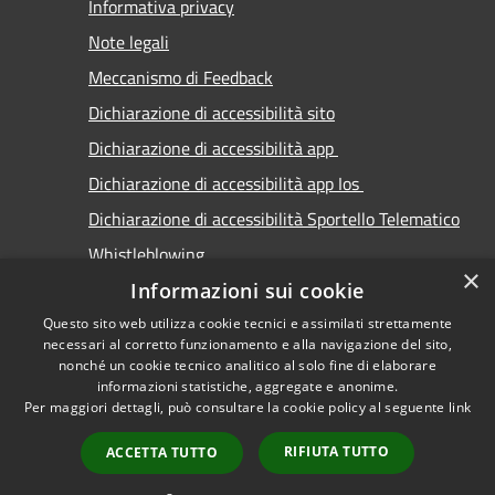
Informativa privacy
Note legali
Meccanismo di Feedback
Dichiarazione di accessibilità sito
Dichiarazione di accessibilità app
Dichiarazione di accessibilità app Ios
Dichiarazione di accessibilità Sportello Telematico
Whistleblowing
×
Informazioni sui cookie
Questo sito web utilizza cookie tecnici e assimilati strettamente
necessari al corretto funzionamento e alla navigazione del sito,
nonché un cookie tecnico analitico al solo fine di elaborare
informazioni statistiche, aggregate e anonime.
RSS
Copyright © 2026 • Comune di
Per maggiori dettagli, può consultare la cookie policy al seguente
link
Accessibilità
Carimate • Powered by
Privacy
Municipium
Accesso
•
RIFIUTA TUTTO
ACCETTA TUTTO
Cookie
redazione