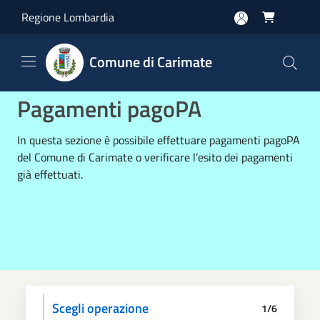
Salta al contenuto principale
Regione Lombardia

Comune di Carimate
Pagamenti pagoPA
In questa sezione è possibile effettuare pagamenti pagoPA
del Comune di Carimate o verificare l’esito dei pagamenti
già effettuati.
Scegli operazione
1/6
Informativa privacy
Scegli il pagamento
Dati anagrafici
Paga
Riepilogo