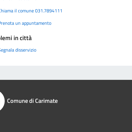
Chiama il comune 031.7894111
Prenota un appuntamento
lemi in città
Segnala disservizio
Comune di Carimate