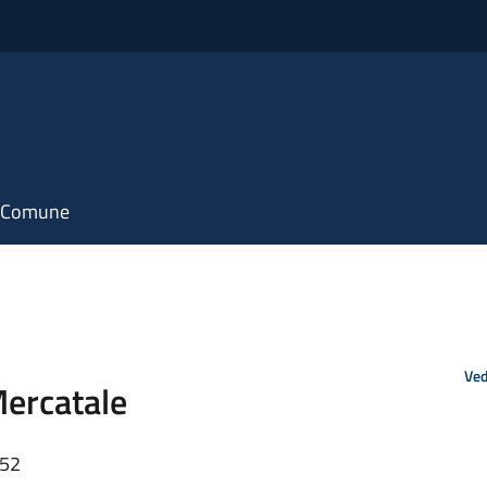
il Comune
Ved
ercatale
:52