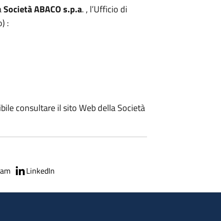
la
Società ABACO s.p.a
. , l’Ufficio di
) :
bile consultare il sito Web della Società
ram
LinkedIn