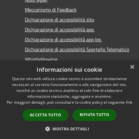
Meccanismo di Feedback
Dichiarazione di accessibilità sito
Dichiarazione di accessibilità app
Dichiarazione di accessibilità app Ios
Dichiarazione di accessibilità Sportello Telematico
Whistleblowing
×
Informazioni sui cookie
Questo sito web utilizza cookie tecnici e assimilati strettamente
necessari al corretto funzionamento e alla navigazione del sito,
nonché un cookie tecnico analitico al solo fine di elaborare
informazioni statistiche, aggregate e anonime.
RSS
Copyright © 2026 • Comune di
Per maggiori dettagli, può consultare la cookie policy al seguente
link
Accessibilità
Carimate • Powered by
Privacy
Municipium
Accesso
•
RIFIUTA TUTTO
ACCETTA TUTTO
Cookie
redazione
Mappa del sito
MOSTRA DETTAGLI