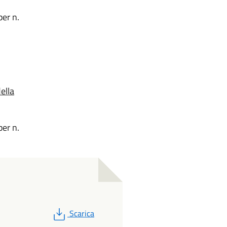
er n.
ella
er n.
PDF
Scarica