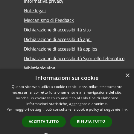
Informativa privacy
Note legali
Meccanismo di Feedback
Dichiarazione di accessibilità sito
Dichiarazione di accessibilità app
Dichiarazione di accessibilità app Ios
Dichiarazione di accessibilità Sportello Telematico
Whistleblowing
×
Informazioni sui cookie
Questo sito web utilizza cookie tecnici e assimilati strettamente
necessari al corretto funzionamento e alla navigazione del sito,
nonché un cookie tecnico analitico al solo fine di elaborare
informazioni statistiche, aggregate e anonime.
RSS
Copyright © 2026 • Comune di
Per maggiori dettagli, può consultare la cookie policy al seguente
link
Accessibilità
Carimate • Powered by
Privacy
Municipium
Accesso
•
RIFIUTA TUTTO
ACCETTA TUTTO
Cookie
redazione