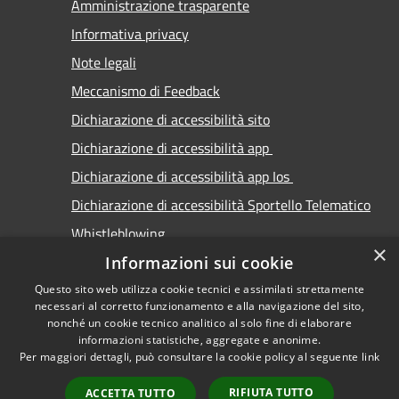
Amministrazione trasparente
Informativa privacy
Note legali
Meccanismo di Feedback
Dichiarazione di accessibilità sito
Dichiarazione di accessibilità app
Dichiarazione di accessibilità app Ios
Dichiarazione di accessibilità Sportello Telematico
Whistleblowing
×
Informazioni sui cookie
Questo sito web utilizza cookie tecnici e assimilati strettamente
necessari al corretto funzionamento e alla navigazione del sito,
nonché un cookie tecnico analitico al solo fine di elaborare
informazioni statistiche, aggregate e anonime.
RSS
Copyright © 2026 • Comune di
Per maggiori dettagli, può consultare la cookie policy al seguente
link
Accessibilità
Carimate • Powered by
Privacy
Municipium
Accesso
•
RIFIUTA TUTTO
ACCETTA TUTTO