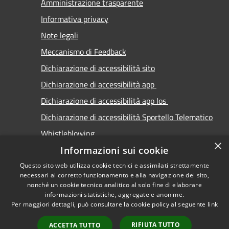
Amministrazione trasparente
Informativa privacy
Note legali
Meccanismo di Feedback
Dichiarazione di accessibilità sito
Dichiarazione di accessibilità app
Dichiarazione di accessibilità app Ios
Dichiarazione di accessibilità Sportello Telematico
Whistleblowing
×
Informazioni sui cookie
Questo sito web utilizza cookie tecnici e assimilati strettamente
necessari al corretto funzionamento e alla navigazione del sito,
nonché un cookie tecnico analitico al solo fine di elaborare
informazioni statistiche, aggregate e anonime.
RSS
Copyright © 2026 • Comune di
Per maggiori dettagli, può consultare la cookie policy al seguente
link
Accessibilità
Carimate • Powered by
Privacy
Municipium
Accesso
•
RIFIUTA TUTTO
ACCETTA TUTTO