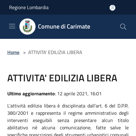
Salta al contenuto principale
Regione Lombardia
Comune di Carimate
Home
>
ATTIVITA' EDILIZIA LIBERA
ATTIVITA' EDILIZIA LIBERA
Ultimo aggiornamento
: 12 aprile 2021, 16:01
L’attività edilizia libera è disciplinata dall’art. 6 del D.P.R.
380/2001 e rappresenta il regime amministrativo degli
interventi eseguibili senza presentare alcun titolo
abilitativo né alcuna comunicazione, fatte salve le
specifiche prescrizioni degli strumenti urbanistici comunali