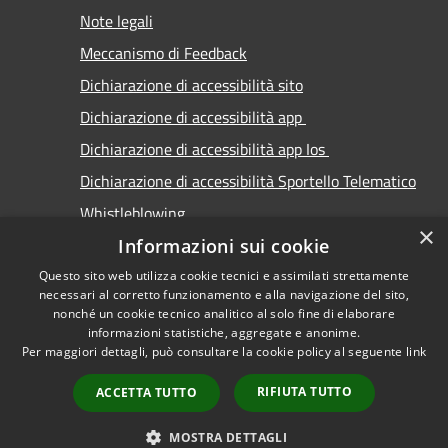
Note legali
Meccanismo di Feedback
Dichiarazione di accessibilità sito
Dichiarazione di accessibilità app
Dichiarazione di accessibilità app Ios
Dichiarazione di accessibilità Sportello Telematico
Whistleblowing
×
Informazioni sui cookie
Questo sito web utilizza cookie tecnici e assimilati strettamente
necessari al corretto funzionamento e alla navigazione del sito,
nonché un cookie tecnico analitico al solo fine di elaborare
informazioni statistiche, aggregate e anonime.
RSS
Copyright © 2026 • Comune di
Per maggiori dettagli, può consultare la cookie policy al seguente
link
Accessibilità
Carimate • Powered by
Privacy
Municipium
Accesso
•
RIFIUTA TUTTO
ACCETTA TUTTO
Cookie
redazione
Mappa del sito
MOSTRA DETTAGLI