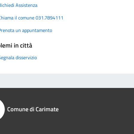
Richiedi Assistenza
Chiama il comune 031.7894111
Prenota un appuntamento
lemi in città
Segnala disservizio
Comune di Carimate