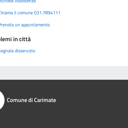
Richiedi Assistenza
Chiama il comune 031.7894111
Prenota un appuntamento
lemi in città
Segnala disservizio
Comune di Carimate