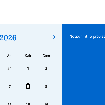
2026
Nessun ritiro previs
Ven
Sab
Dom
31
1
2
7
8
9
14
15
16