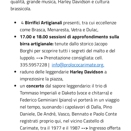
qualità, grande musica, Harley Davidson e cultura
brassicola.
4
Birrifici Artigianali
presenti, tra cui eccellenze
come Brasca, Menaresta, Vetra e Dulac,
17.00 e 18.00 sessioni di approfondimento sulla
birra artigianale:
tenute dallo storico Jacopo
Borghi per scoprire tutti i segreti del malto e del
luppolo.
-->
Prenotazione consigliata: cell.
335.5957228 |
info@prolococarimate.org,
raduno delle leggendarie
Harley Davidson
a
impreziosire la piazza,
un
concerto
dal sapore leggendario: il trio di
Tommaso Imperiali e Daketo (voce e chitarra) e
Federico Geminiani (piano) vi porterà in un viaggio
nel tempo, suonando i capolavori di Dalla, Pino
Daniele, De André, Vasco, Bennato e Paolo Conte
registrati proprio qui, nel vicino Castello di
Carimate, tra il 1977 e il 1987
-->
Ingresso offerta