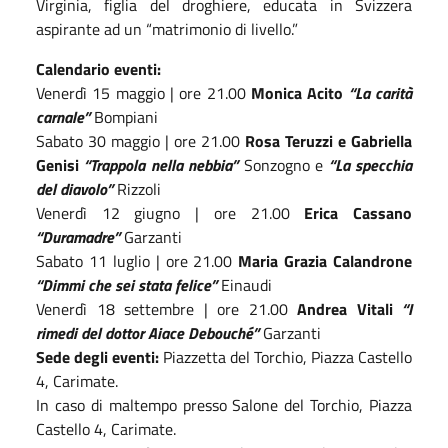
Virginia, figlia del droghiere, educata in Svizzera
aspirante ad un “matrimonio di livello.”
Calendario eventi:
Venerdì 15 maggio | ore 21.00
Monica Acito
“La carità
carnale”
Bompiani
Sabato 30 maggio | ore 21.00
Rosa Teruzzi e Gabriella
Genisi
“Trappola nella nebbia”
Sonzogno
e
“La specchia
del diavolo”
Rizzoli
Venerdì 12 giugno | ore 21.00
Erica Cassano
“Duramadre”
Garzanti
Sabato 11 luglio | ore 21.00
Maria Grazia Calandrone
“Dimmi che sei stata felice”
Einaudi
Venerdì 18 settembre | ore 21.00
Andrea Vitali
“I
rimedi del dottor Aiace Debouché”
Garzanti
Sede degli eventi:
Piazzetta del Torchio, Piazza Castello
4, Carimate.
In caso di maltempo presso Salone del Torchio, Piazza
Castello 4, Carimate.