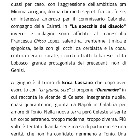
quasi per caso, con l’aggressione dell’ambiziosa pm
Mimma Arrigoni, donna dai molti segreti fra cui, forse,
un interesse amoroso per il commissario Gabriele,
compagno della Cairati. In
“La specchia del diavolo”
invece le indagini sono affidate al maresciallo
Francesca
Chicca
Lopez, salentina, trentenne, timida e
spigolosa, bella con gli occhi da cerbiatta e la coda,
cintura nera di karate, ricorda a tratti la barese Lolita
Lobosco, grande protagonista dei precedenti noir di
Genisi.
A giugno è il turno di
Erica Cassano
che dopo aver
esordito con
“La grande sete”
ci propone
“Duramadre”
in
cui racconta le vicende di Celeste, insegnante nubile,
quasi quarantenne, giunta da Napoli in Calabria per
amore di Tonio. Nella nuova terra però Celeste si sente
un corpo estraneo: troppo moderna, troppo diversa. Più
volte è tentata di andarsene ma sa di portare in sé una
verità, che non ha confidato nemmeno a Tonio. Una