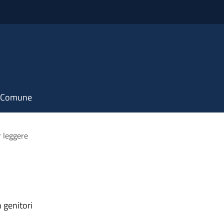
il Comune
r leggere
 genitori