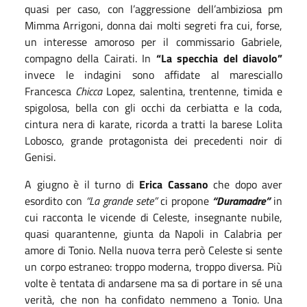
quasi per caso, con l’aggressione dell’ambiziosa pm
Mimma Arrigoni, donna dai molti segreti fra cui, forse,
un interesse amoroso per il commissario Gabriele,
compagno della Cairati. In
“La specchia del diavolo”
invece le indagini sono affidate al maresciallo
Francesca
Chicca
Lopez, salentina, trentenne, timida e
spigolosa, bella con gli occhi da cerbiatta e la coda,
cintura nera di karate, ricorda a tratti la barese Lolita
Lobosco, grande protagonista dei precedenti noir di
Genisi.
A giugno è il turno di
Erica Cassano
che dopo aver
esordito con
“La grande sete”
ci propone
“Duramadre”
in
cui racconta le vicende di Celeste, insegnante nubile,
quasi quarantenne, giunta da Napoli in Calabria per
amore di Tonio. Nella nuova terra però Celeste si sente
un corpo estraneo: troppo moderna, troppo diversa. Più
volte è tentata di andarsene ma sa di portare in sé una
verità, che non ha confidato nemmeno a Tonio. Una