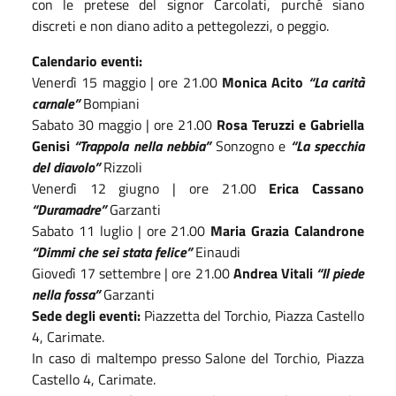
con le pretese del signor Carcolati, purché siano
discreti e non diano adito a pettegolezzi, o peggio.
Calendario eventi:
Venerdì 15 maggio | ore 21.00
Monica Acito
“La carità
carnale”
Bompiani
Sabato 30 maggio | ore 21.00
Rosa Teruzzi e Gabriella
Genisi
“Trappola nella nebbia”
Sonzogno
e
“La specchia
del diavolo”
Rizzoli
Venerdì 12 giugno | ore 21.00
Erica Cassano
“Duramadre”
Garzanti
Sabato 11 luglio | ore 21.00
Maria Grazia Calandrone
“Dimmi che sei stata felice”
Einaudi
Giovedì 17 settembre | ore 21.00
Andrea Vitali
“Il piede
nella fossa”
Garzanti
Sede degli eventi:
Piazzetta del Torchio, Piazza Castello
4, Carimate.
In caso di maltempo presso Salone del Torchio, Piazza
Castello 4, Carimate.